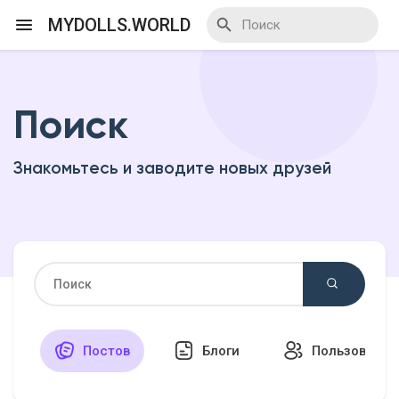
MYDOLLS.WORLD
Поиск
Смотреть Действа
Знакомьтесь и заводите новых друзей
Я организатор
Смотреть Блоги
Смотреть Базар
Постов
Блоги
Пользовател