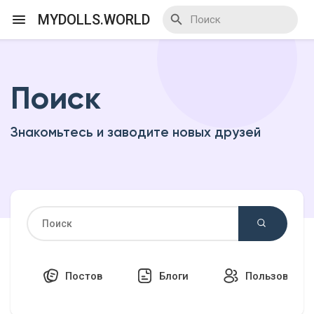
MYDOLLS.WORLD
Поиск
Смотреть Действа
Знакомьтесь и заводите новых друзей
Я организатор
Смотреть Блоги
Смотреть Базар
Постов
Блоги
Пользовател