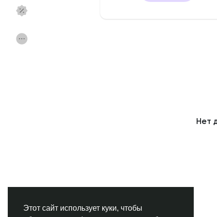
Смотреть Страницы
Нравлики
Популярные посты
Найти сообщения
Фонд
Акции
Нет 
Работа
Форумы
Кинозал
Игры
Разработчики
Этот сайт использует куки, чтобы