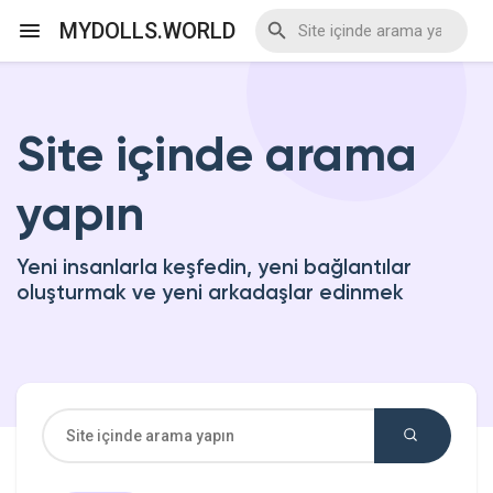
MYDOLLS.WORLD
Site içinde arama
Discover Events
yapın
My Events
Yeni insanlarla keşfedin, yeni bağlantılar
oluşturmak ve yeni arkadaşlar edinmek
Discover Blogs
Discover Marketplace