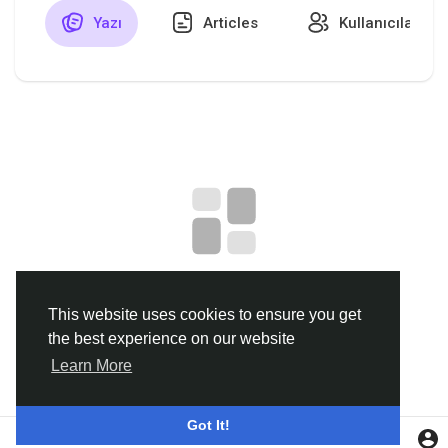
Yazı
Articles
Kullanıcılar
Discover Gruplar
My Groups
Discover Sayfalar
sayfaları sevdim
No data to show
This website uses cookies to ensure you get
the best experience on our website
Popular Posts
Learn More
Discover Posts
Got It!