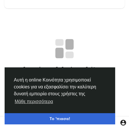
Ανακάλυψε Ομάδες
οι Ομάδες μου
Ανακάλυψε Σελίδες
δεν υπάρχουν δεδομένα να δείξουμε
Σελίδες που μου αρέσουν
Αυτή η online Κοινότητα χρησιμοποιεί
cookies για να εξασφαλίσει την καλύτερη
δυνατή εμπειρία στους χρήστες της
Δημοφιλείς δημοσιεύσεις
Μάθε περισσότερα
Discover Posts
Το 'πιασα!