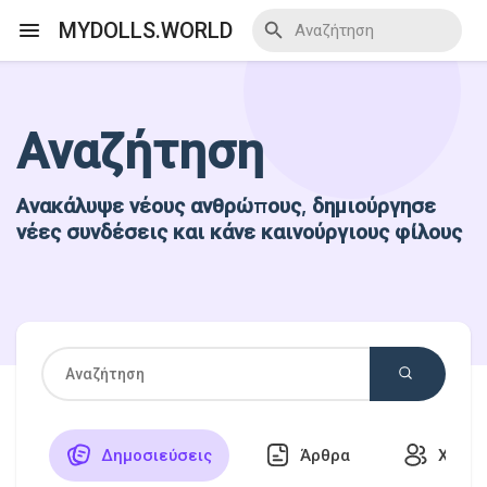
MYDOLLS.WORLD
Αναζήτηση
Ανακάλυψε Events
Ανακάλυψε νέους ανθρώπους, δημιούργησε
Τα events μου
νέες συνδέσεις και κάνε καινούργιους φίλους
Ανακάλυψε Blogs
Ανακάλυψε Marketplace
Δημοσιεύσεις
Άρθρα
Χρήστ