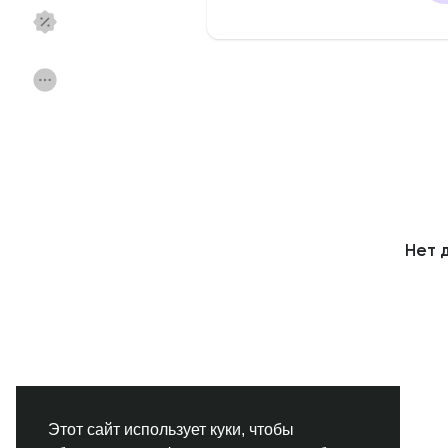
Смотреть Страницы
Нравлики
Популярные посты
Найти сообщения
Фонд
Акции
Нет 
Работа
Форумы
Кинозал
Игры
Разработчики
Этот сайт использует куки, чтобы