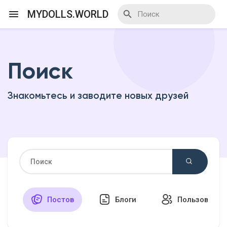
MYDOLLS.WORLD
Поиск
Смотреть Действа
Знакомьтесь и заводите новых друзей
Я организатор
Смотреть Блоги
Смотреть Базар
Постов
Блоги
Пользовател