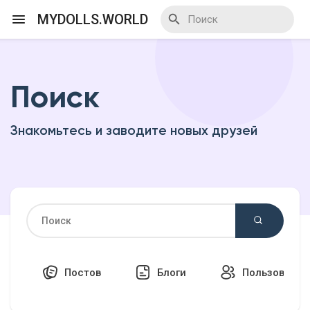
MYDOLLS.WORLD
Поиск
Смотреть Действа
Знакомьтесь и заводите новых друзей
Я организатор
Смотреть Блоги
Смотреть Базар
Постов
Блоги
Пользовател