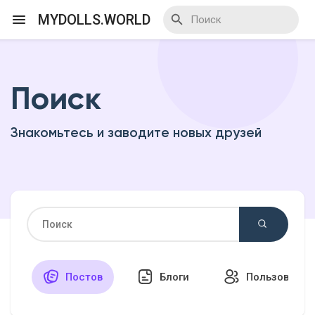
MYDOLLS.WORLD
Поиск
Смотреть Действа
Знакомьтесь и заводите новых друзей
Я организатор
Смотреть Блоги
Смотреть Базар
Постов
Блоги
Пользовател