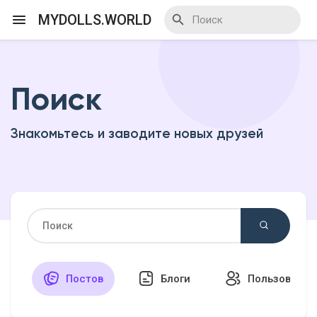
MYDOLLS.WORLD
Поиск
Смотреть Действа
Знакомьтесь и заводите новых друзей
Я организатор
Смотреть Блоги
Смотреть Базар
Постов
Блоги
Пользовател