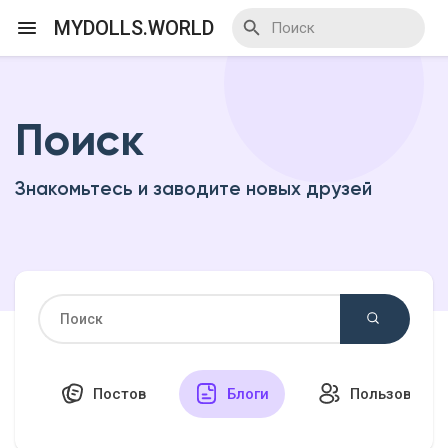
MYDOLLS.WORLD
Поиск
Смотреть Действа
Знакомьтесь и заводите новых друзей
Я организатор
Смотреть Блоги
Смотреть Базар
Постов
Блоги
Пользовател