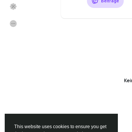
Beiträge
Discover Seiten
mochte der Seiten
Beliebte Beiträge
Beiträge entdecke
Finanzierung
Angebote
Ke
Jobs
Foren
Filme
Spiele
Entwickler
This website uses cookies to ensure you get