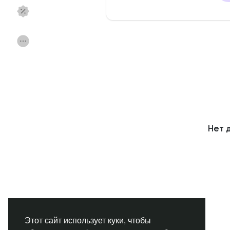
Смотреть Страницы
Нравлики
Популярные посты
Найти сообщения
Фонд
Акции
Нет 
Работа
Форумы
Кинозал
Игры
Разработчики
Этот сайт использует куки, чтобы