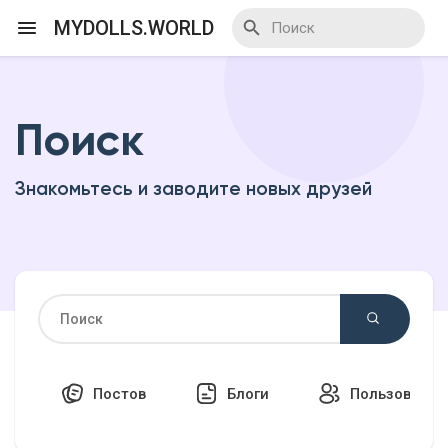
MYDOLLS.WORLD
Поиск
Смотреть Действа
Знакомьтесь и заводите новых друзей
Я организатор
Смотреть Блоги
Смотреть Базар
Постов
Блоги
Пользовател