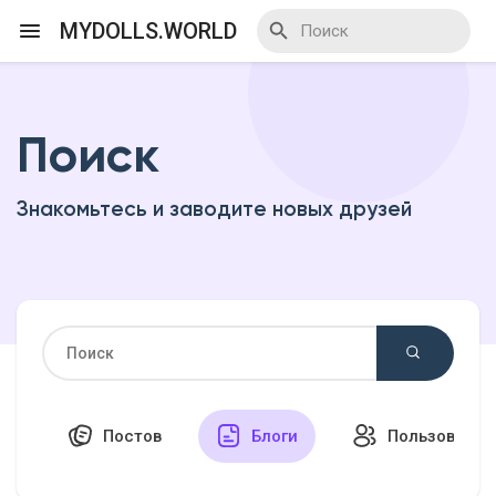
MYDOLLS.WORLD
Поиск
Смотреть Действа
Знакомьтесь и заводите новых друзей
Я организатор
Смотреть Блоги
Смотреть Базар
Постов
Блоги
Пользовател