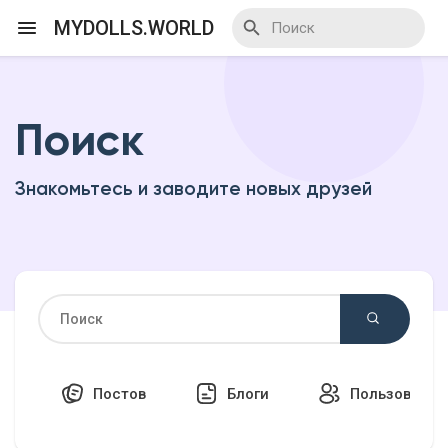
MYDOLLS.WORLD
Поиск
Смотреть Действа
Знакомьтесь и заводите новых друзей
Я организатор
Смотреть Блоги
Смотреть Базар
Постов
Блоги
Пользовател