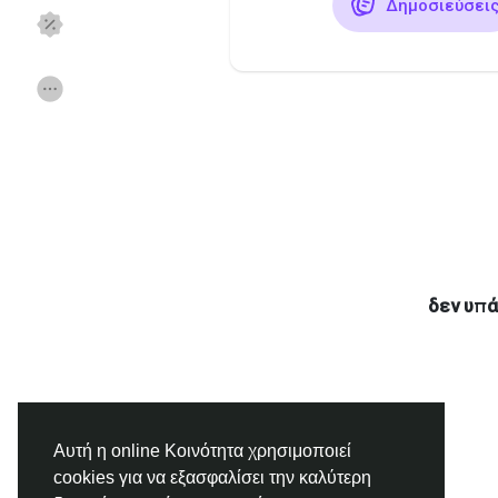
Δημοσιεύσει
Ανακάλυψε Σελίδες
Σελίδες που μου
Δημοφιλείς δημοσιεύσεις
Discover Posts
Χρηματοδότηση
Προσφορές
δεν υπά
Εργασίες
Forum
Ταινίες
Παιχνίδια
Αυτή η online Κοινότητα χρησιμοποιεί
Developers
cookies για να εξασφαλίσει την καλύτερη