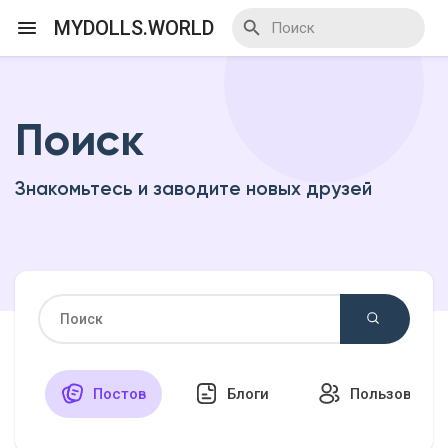
MYDOLLS.WORLD
Поиск
Смотреть Действа
Знакомьтесь и заводите новых друзей
Я организатор
Смотреть Блоги
Смотреть Базар
Постов
Блоги
Пользовател