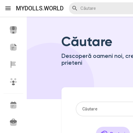
MYDOLLS.WORLD
Căutare
Discover Events
My Events
Descoperă oameni noi, cree
prieteni
Discover Blogs
Discover Marketplace
Discover Grupuri
My Groups