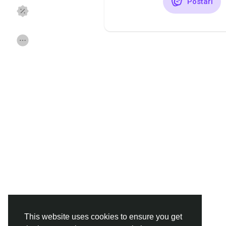
Postari
Discover Pagini
Pagini apreciate
Popular Posts
Discover Posts
Funding
Offers
Jobs
Forums
Movies
Jocuri
Developers
This website uses cookies to ensure you get