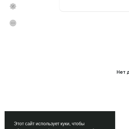
Смотреть Страницы
Нравлики
Популярные посты
Найти сообщения
Фонд
Акции
Нет 
Работа
Форумы
Кинозал
Игры
Разработчики
Этот сайт использует куки, чтобы