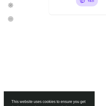
Yazı
Discover Sayfalar
sayfaları sevdim
Popular Posts
Discover Posts
Funding
Offers
Jobs
Forums
Movies
Oyunlar
Developers
This website uses cookies to ensure you get