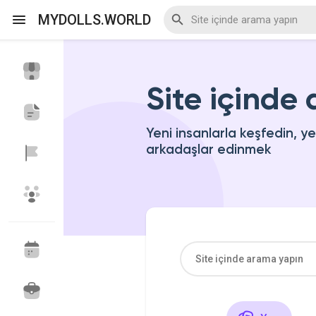
MYDOLLS.WORLD
Site içinde
Discover Events
My Events
Yeni insanlarla keşfedin, y
arkadaşlar edinmek
Discover Blogs
Discover Marketplace
Discover Gruplar
My Groups