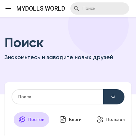
MYDOLLS.WORLD
Поиск
Смотреть Действа
Знакомьтесь и заводите новых друзей
Я организатор
Смотреть Блоги
Смотреть Базар
Постов
Блоги
Пользовател