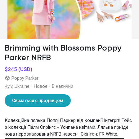
Смотреть Группы
Мои группы
Brimming with Blossoms Poppy
Parker NRFB
Смотреть Страницы
$245 (USD)
Poppy Parker
Нравлики
Kyiv, Ukraine
·
Новое
·
В наличии
Связаться с продавцом
Популярные посты
Колекційна лялька Поппі Паркер від компанії Інтегріті Тойс
з колекції Палм Спрінгс - Усипана квітами. Лялька приїде
Найти сообщения
нова нерозпакована NRFB навесні. Скінтон: FR White.