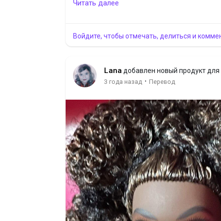
платежом отправляю с предоплатой 300 гр
Читать далее
Войдите, чтобы отмечать, делиться и комме
Lana
добавлен новый продукт для
·
3 года назад
Перевод