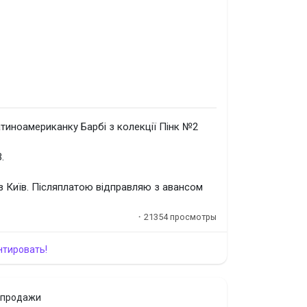
тиноамериканку Барбі з колекції Пінк №2
.
з Київ. Післяплатою відправляю з авансом
·
21354 просмотры
нтировать!
 продажи