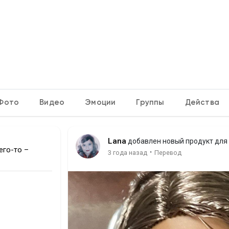
Фото
Видео
Эмоции
Группы
Действа
Lana
добавлен новый продукт для
его-то –
·
3 года назад
Перевод