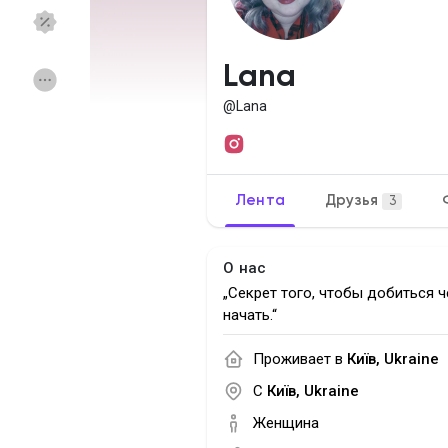
Смотреть Страницы
Нравлики
Lana
@Lana
Популярные посты
Найти сообщения
Лента
Друзья
3
Фонд
Акции
О нас
Работа
Форумы
„Секрет того, чтобы добиться ч
начать.“
Кинозал
Игры
Проживает в
Київ, Ukraine
С
Київ, Ukraine
Разработчики
Женщина