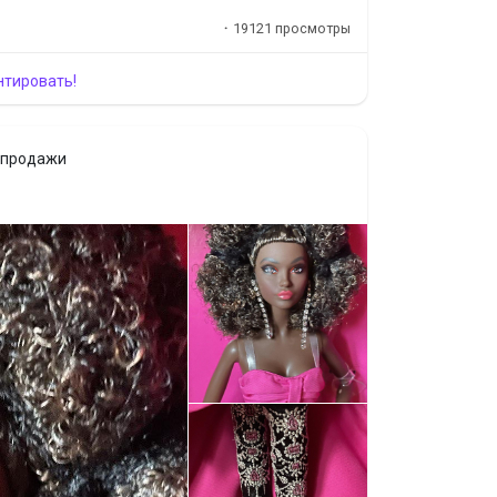
н.
·
19121 просмотры
нтировать!
 продажи