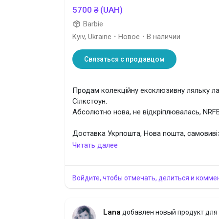
5700 ₴ (UAH)
Barbie
Kyiv, Ukraine
·
Новое
·
В наличии
Связаться с продавцом
Продам колекційну ексклюзивну ляльку ла
Сілкстоун.
Абсолютно нова, не відкріплювалась, NRFB
Доставка Укрпошта, Нова пошта, самовиві
250 грн.
Читать далее
Інстаграм: lanadollstorey
Войдите, чтобы отмечать, делиться и комме
Lana
добавлен новый продукт для