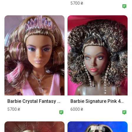
5700 ₴
Finanzierung
Angebote
Jobs
Foren
Filme
Barbie Crystal Fantasy Rose Quartz Lina 2022 Барби Лина Розовый кварц
Barbie Signature Pink 4 Lina Silkstone Model Muse Барбі Пінк 4 Ліна NRFB
Spiele
5700 ₴
6000 ₴
Entwickler