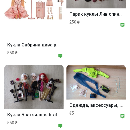
Парик куклы Лив спин мастер Liv doll spin master.
250 ₴
Кукла Сабрина дива рейнбоу хай Rainbow high vision divas Sabrina.
850 ₴
Одежда, аксессуары, обувь, сумка Poppy Parker Sooki Spooky Integrity
€5
Кукла Братзиллаз bratzillaz мга mga.
550 ₴