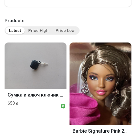
Discover Gruppen
Products
My Groups
Latest
Price High
Price Low
Discover Seiten
mochte der Seiten
Сумка и ключ ключик куклы Эбби монстер хай базовая monster high mattel.
650 ₴
Beliebte Beiträge
Beiträge entdecken
Barbie Signature Pink 2 Silkstone Model Muse кукла Барби Пинк NRFB