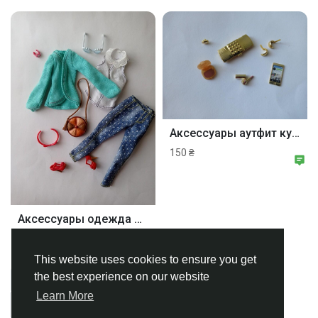
Аксессуары аутфит куклы Барби высокая мода Ночной гламур Barbie The look metallik mini doll nighttime glamour mattel.
150 ₴
Аксессуары одежда обувь очки коллекционной куклы Барби делюкс стиль Мидж (мошка) Barbie style Midge mattel.
200 ₴
This website uses cookies to ensure you get
the best experience on our website
Anzeigen (1-12 von 50)
1
2
3
4
5
Learn More
Next Step