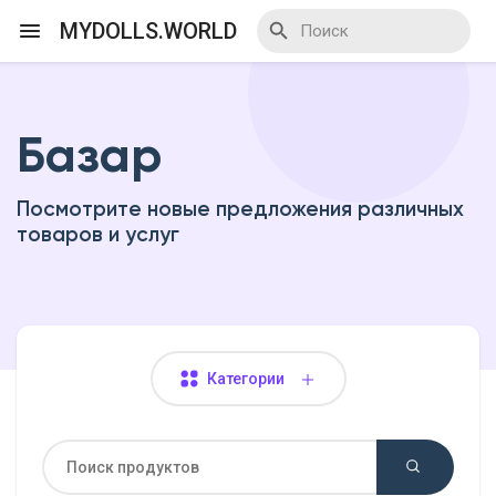
MYDOLLS.WORLD
Базар
Смотреть Действа
Посмотрите новые предложения различных
Я организатор
товаров и услуг
Смотреть Блоги
Категории
Смотреть Базар