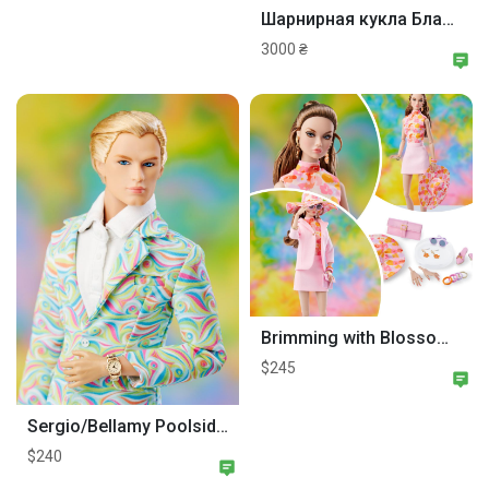
Шарнирная кукла Блайз блайт бжд Blythe bjd tbl.
3000 ₴
Brimming with Blossoms Poppy Parker NRFB
$245
Sergio/Bellamy Poolside Paramour 2023 Poppy Parker Palm Springs Collection
$240