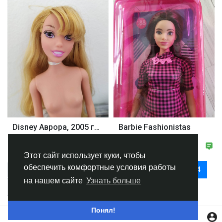
Disney Аврора, 2005 год
Barbie Fashionistas
250 ₴
350 ₴
Этот сайт использует куки, чтобы
обеспечить комфортные условия работы
Отображение (37-48 из 50)
Назад
1
2
3
4
на нашем сайте
Узнать больше
5
Далее
Понял!