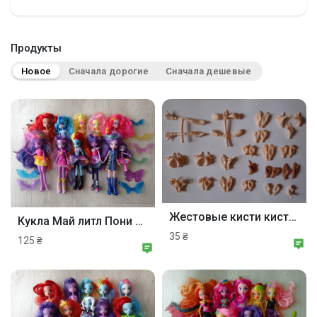
Смотреть Группы
Продукты
Мои группы
Новое
Сначала дорогие
Сначала дешевые
Смотреть Страницы
Нравлики
Жестовые кисти кисть куклы Блайз blythe tbl.
Кукла Май литл Пони 3 эквестрия герлз хасбро My little pony equestria girls hasbro.
35 ₴
125 ₴
Популярные посты
Найти сообщения