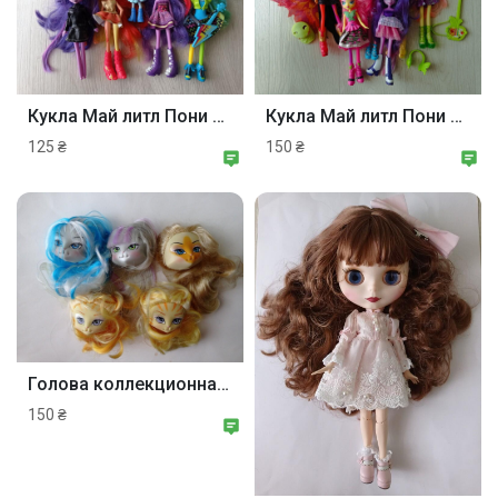
Фонд
Акции
Кукла Май литл Пони 2 эквестрия герлз хасбро My little pony equestria girls hasbro.
Кукла Май литл Пони 1 эквестрия герлз хасбро My little pony equestria girls hasbro.
125 ₴
150 ₴
Работа
Форумы
Кинозал
Голова коллекционная кукла кошка модель Catwalk Kitties Lanard.
Игры
150 ₴
Разработчики