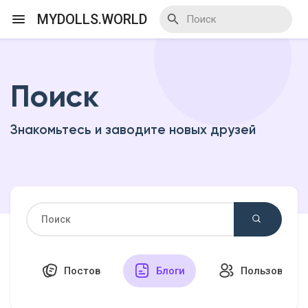
MYDOLLS.WORLD
Поиск
Смотреть Действа
Знакомьтесь и заводите новых друзей
Я организатор
Смотреть Блоги
Смотреть Базар
Постов
Блоги
Пользовател