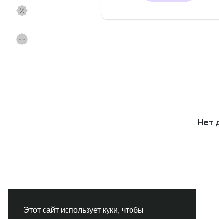
Смотреть Страницы
Нравлики
Популярные посты
Найти сообщения
Фонд
Акции
Нет 
Работа
Форумы
Кинозал
Игры
Разработчики
Этот сайт использует куки, чтобы