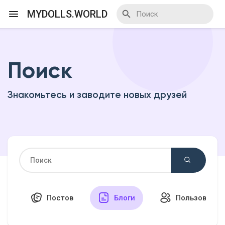
MYDOLLS.WORLD
Поиск
Смотреть Действа
Знакомьтесь и заводите новых друзей
Я организатор
Смотреть Блоги
Смотреть Базар
Постов
Блоги
Пользовател