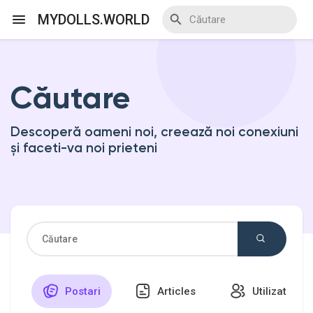
MYDOLLS.WORLD
Căutare
Discover Events
Descoperă oameni noi, creează noi conexiuni
My Events
și faceti-va noi prieteni
Discover Blogs
Discover Marketplace
Postari
Articles
Utilizatori