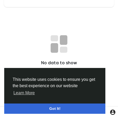
Discover Grupuri
My Groups
Discover Pagini
No data to show
Pagini apreciate
This website uses cookies to ensure you get
the best experience on our website
Popular Posts
Learn More
Discover Posts
Got It!