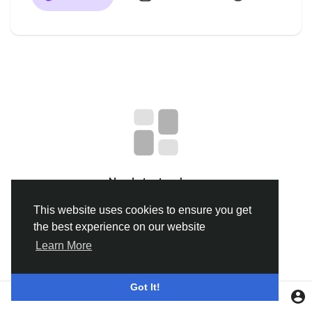
Discover Groupes
My Groups
Discover Pages
aimé les pages
No data to show
This website uses cookies to ensure you get
the best experience on our website
Popular Posts
Learn More
Discover Posts
Got It!