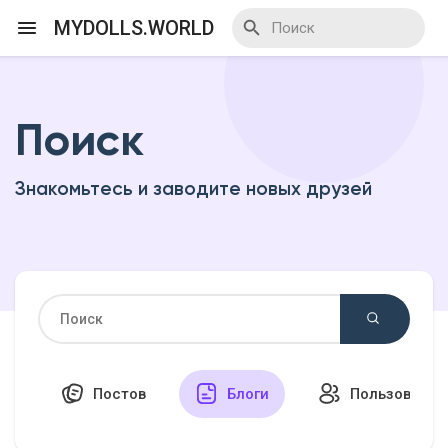
MYDOLLS.WORLD
Поиск
Смотреть Действа
Знакомьтесь и заводите новых друзей
Я организатор
Смотреть Блоги
Смотреть Базар
Постов
Блоги
Пользовател