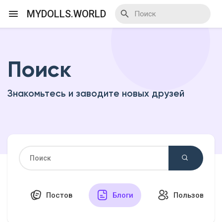
MYDOLLS.WORLD
Поиск
Смотреть Действа
Знакомьтесь и заводите новых друзей
Я организатор
Смотреть Блоги
Смотреть Базар
Постов
Блоги
Пользовател