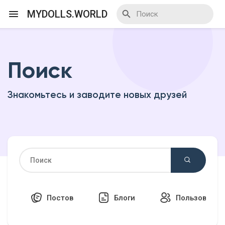
MYDOLLS.WORLD
Поиск
Смотреть Действа
Знакомьтесь и заводите новых друзей
Я организатор
Смотреть Блоги
Смотреть Базар
Постов
Блоги
Пользовател