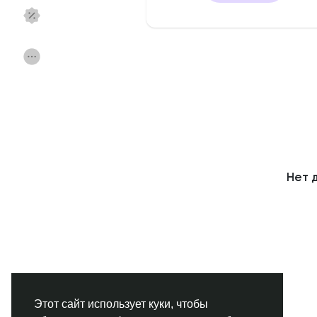
Смотреть Страницы
Нравлики
Популярные посты
Найти сообщения
Фонд
Акции
Нет 
Работа
Форумы
Кинозал
Игры
Разработчики
Этот сайт использует куки, чтобы