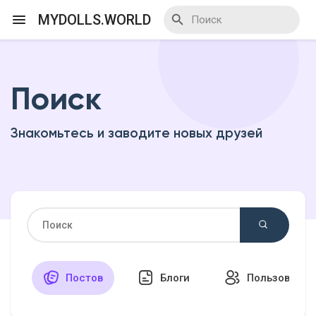
MYDOLLS.WORLD
Поиск
Смотреть Действа
Знакомьтесь и заводите новых друзей
Я организатор
Смотреть Блоги
Смотреть Базар
Постов
Блоги
Пользовател