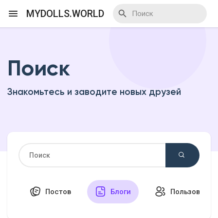
MYDOLLS.WORLD
Поиск
Смотреть Действа
Знакомьтесь и заводите новых друзей
Я организатор
Смотреть Блоги
Смотреть Базар
Постов
Блоги
Пользовател