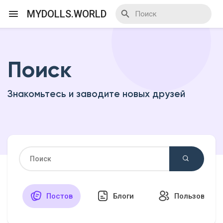
MYDOLLS.WORLD
Поиск
Смотреть Действа
Знакомьтесь и заводите новых друзей
Я организатор
Смотреть Блоги
Смотреть Базар
Постов
Блоги
Пользовател