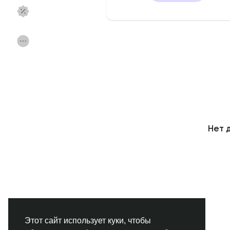
Смотреть Страницы
Нравлики
Популярные посты
Найти сообщения
Фонд
Акции
Нет 
Работа
Форумы
Кинозал
Игры
Разработчики
Этот сайт использует куки, чтобы