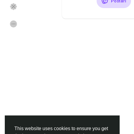
Postari
Discover Pagini
Pagini apreciate
Popular Posts
Discover Posts
Funding
Offers
Jobs
Forums
Movies
Jocuri
Developers
This website uses cookies to ensure you get