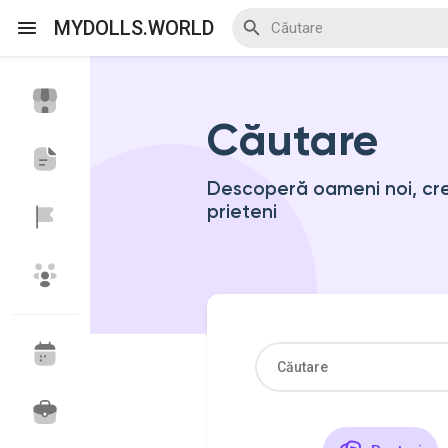
MYDOLLS.WORLD
Căutare
Discover Events
My Events
Descoperă oameni noi, cree
prieteni
Discover Blogs
Discover Marketplace
Discover Grupuri
My Groups