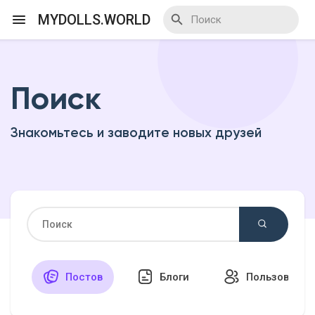
MYDOLLS.WORLD
Поиск
Смотреть Действа
Знакомьтесь и заводите новых друзей
Я организатор
Смотреть Блоги
Смотреть Базар
Постов
Блоги
Пользовател