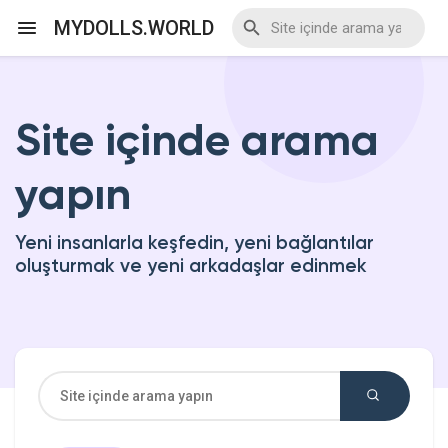
MYDOLLS.WORLD
Site içinde arama
Discover Events
yapın
My Events
Yeni insanlarla keşfedin, yeni bağlantılar
oluşturmak ve yeni arkadaşlar edinmek
Discover Blogs
Discover Marketplace