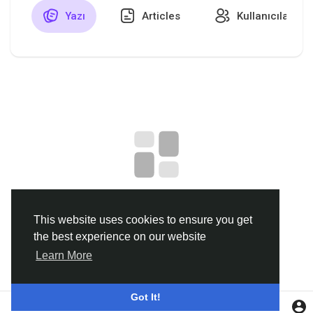
Yazı
Articles
Kullanıcılar
Discover Gruplar
My Groups
Discover Sayfalar
sayfaları sevdim
No data to show
This website uses cookies to ensure you get
the best experience on our website
Popular Posts
Learn More
Discover Posts
Got It!