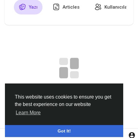
Yazı
Articles
Kullanıcılar
Discover Gruplar
My Groups
Discover Sayfalar
sayfaları sevdim
No data to show
This website uses cookies to ensure you get
the best experience on our website
Popular Posts
Learn More
Discover Posts
Got It!