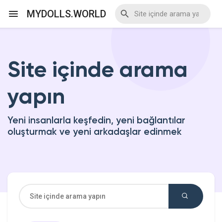
MYDOLLS.WORLD
Site içinde arama
Discover Events
yapın
My Events
Yeni insanlarla keşfedin, yeni bağlantılar
oluşturmak ve yeni arkadaşlar edinmek
Discover Blogs
Discover Marketplace