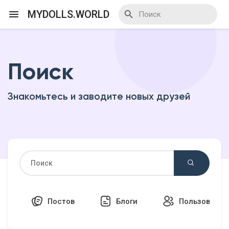
MYDOLLS.WORLD
Поиск
Смотреть Действа
Знакомьтесь и заводите новых друзей
Я организатор
Смотреть Блоги
Смотреть Базар
Постов
Блоги
Пользовател