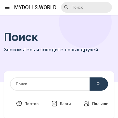
MYDOLLS.WORLD
Поиск
Смотреть Действа
Знакомьтесь и заводите новых друзей
Я организатор
Смотреть Блоги
Смотреть Базар
Постов
Блоги
Пользовател