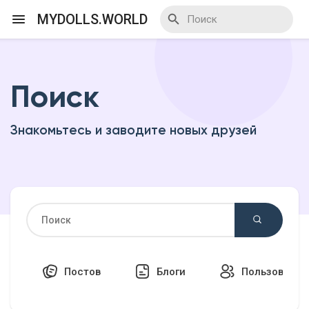
MYDOLLS.WORLD
Поиск
Смотреть Действа
Знакомьтесь и заводите новых друзей
Я организатор
Смотреть Блоги
Смотреть Базар
Постов
Блоги
Пользовател