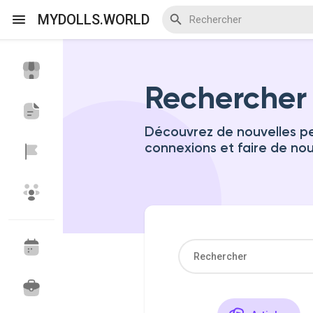
MYDOLLS.WORLD
Rechercher
Discover Events
My Events
Découvrez de nouvelles pe
connexions et faire de no
Discover Blogs
Discover Marketplace
Discover Groupes
My Groups