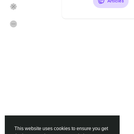
Articles
Discover Pages
aimé les pages
Popular Posts
Discover Posts
Funding
Offers
Jobs
Forums
Movies
Jeux
Developers
This website uses cookies to ensure you get