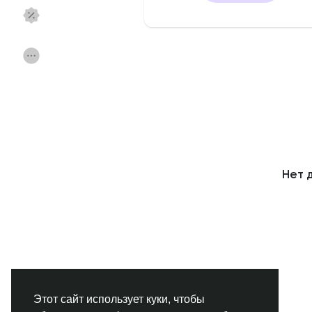
Смотреть Страницы
Нравлики
Популярные посты
Найти сообщения
Фонд
Акции
Нет 
Работа
Форумы
Кинозал
Игры
Разработчики
Этот сайт использует куки, чтобы