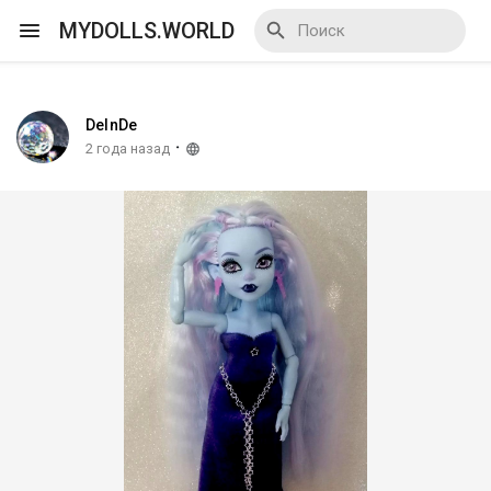
MYDOLLS.WORLD
DeInDe
Смотреть Действа
·
2 года назад
Я организатор
Смотреть Блоги
Смотреть Базар