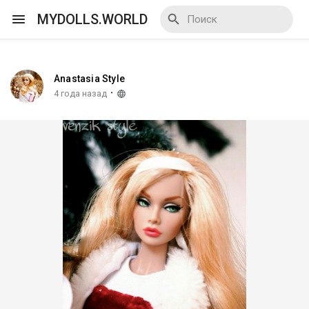
MYDOLLS.WORLD
Anastasia Style
Смотреть Действа
·
4 года назад
Я организатор
Смотреть Блоги
Смотреть Базар